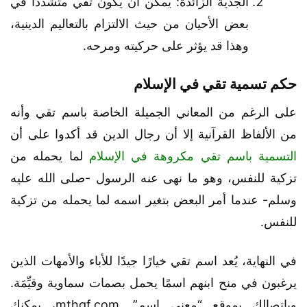
الجدية الزائدة: يمكن أن يكون تقي متشددًا في
بعض الأحيان من حيث الالتزام بالتعاليم الدينية،
وهذا قد يؤثر على حركيته ومرحه.
حكم تسمية تقي في الإسلام
على الرغم من المعاني الجميلة الخاصة باسم تقي وأنه
من الألفاظ القرآنية إلا أن رجال الدين قد أكدوا على أن
التسمية باسم تقي مكروهة في الإسلام
لما يحمله من
تزكية للنفس، وهو ما نهى عنه الرسول -صلى الله عليه
وسلم- عندما أمر البعض بتغير اسمه لما يحمله من تزكية
للنفس.
في النهاية، يُعد اسم تقي خيارًا جيدًا للأباء والأمهات الذين
يرغبون في منح ابنهم اسمًا يحمل بصمات سماوية وقيِّمَة.
وباتصالك بموقع “معنى اسم” .mthqf.com، يمكنك