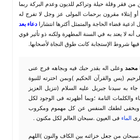
 من فقر وقلة حيلة وتراكم للديون وعدم البركة ربما
أو إبتلاء مقرون برحمات المولى عز وجل لا تفرج له
ل ادعية قضاء الحاجة والمتمثل أكثرها انتشارا
دعاء بعد
أنه لا يعتد به في السنة المطهرة ولكنه ذو تأثير قوي
فيها شروط الإستجابة كانت طوق النجاة لأصحابها.
 محمد
وعلى اله بقدر حبك فيه وبجاهه فرج عنى
لرحمن الرحيم (يس والقرآن الحكيم )وبمن اخترته للنبوة
اء به سيدنا جبريل عليه السلام (تنزيل العزيز
 والكلمات التامة ؛وبما أظهرته فى الوجود لكل
كيم وبخفى لطفك المنفس عن كل مهموم ومكروب
الماء
فى العيون .سبحان العالم لكل مكنون .
سبحان من جعل خزائنه بين الكاف والنون )اللهم