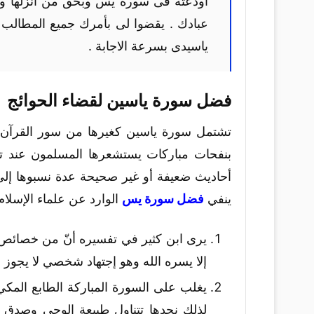
أودعته فى سورة يس وبحق من انزلها وم
عبادك . يقضوا لى بأمرك جميع المطالب
ياسيدى بسرعة الاجابة .
فضل سورة ياسين لقضاء الحوائج
تشتمل سورة ياسين كغيرها من سور القرآن الك
بنفحات مباركات يستشعرها المسلمون عند تلاو
أحاديث ضعيفة أو غير صحيحة عدة نسبوها إلى 
ينفي
فضل سورة يس
الوارد عن علماء الإسلام
يرى ابن كثير في تفسيره أنّ من خصائص 
إلا يسره الله وهو إجتهاد شخصي لا يجوز ن
يغلب على السورة المباركة الطابع المكي
لذلك نجدها تتناول طبيعة الوحي وصدق 