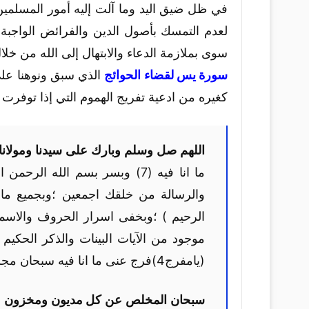
في ظل ضيق اليد وما آلت إليه أمور المسلمين
لعدم التمسك بأصول الدين والفرائض الواجبة 
سوى بملازمة الدعاء والابتهال إلى الله من خلا
سورة يس لقضاء الحوائج
الذي سبق ونوهنا على 
كغيره من ادعية تفريج الهموم التي إذا توفرت 
اللهم صل وسلم وبارك على سيدنا ومولانا
ما انا فيه (7) وبسر بسم الله ا
والرسالة من خلقك اجمعين ؛وبجميع ما ج
الرحيم ) ؛وبخفى اسرار الحروف والاسماء
موجود من الآيات البينات والذكر الح
(يامفرج4)فرج عنى ما انا فيه سبحان مجرى
سبحان المخلص عن كل مديون ومخزون
.